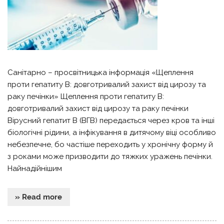
Санітарно – просвітницька інформація «Щеплення
проти гепатиту B: довготривалий захист від цирозу та
раку печінки» Щеплення проти гепатиту B:
довготривалий захист від цирозу та раку печінки
Вірусний гепатит B (ВГВ) передається через кров та інші
біологічні рідини, а інфікування в дитячому віці особливо
небезпечне, бо частіше переходить у хронічну форму й
з роками може призводити до тяжких уражень печінки.
Найнадійнішим
» Read more