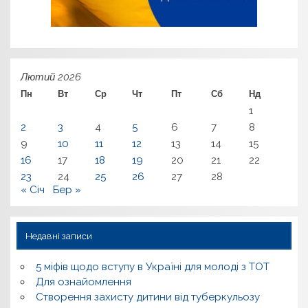
Лютий 2026
Пн
Вт
Ср
Чт
Пт
Сб
Нд
1
2
3
4
5
6
7
8
9
10
11
12
13
14
15
16
17
18
19
20
21
22
23
24
25
26
27
28
« Січ
Бер »
Недавні записи
5 міфів щодо вступу в Україні для молоді з ТОТ
Для ознайомлення
Створення захисту дитини від туберкульозу