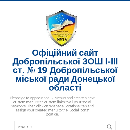
Skip
to
content
Офіційний сайт
Добропільської ЗОШ І-ІІІ
ст. № 19 Добропільської
міської ради Донецької
області
Добропільська ЗОШ № 19
Please go to Appearance → Menus and create a new
custom menu with custom links to all your social
networks. Then click on "Manage Locations" tab and
assign your created menu to the "Social Icons"
location.