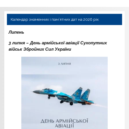
Календар знаменних і пам’ятних дат на 2026 рік
Липень
3 липня – День армійської авіації Сухопутних
військ Збройних Сил України