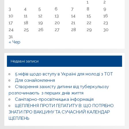
1
2
3
4
5
6
7
8
9
10
11
12
13
14
15
16
17
18
19
20
21
22
23
24
25
26
27
28
29
30
31
« Чер
Недавні записи
5 міфів щодо вступу в Україні для молоді з ТОТ
Для ознайомлення
Створення захисту дитини від туберкульозу
розпочинають з перших днів життя
Санітарно-просвітницька інформація
ЩЕПЛЕННЯ ПРОТИ ГЕПАТИТУ В: ЩО ПОТРІБНО
ЗНАТИ ПРО ВАКЦИНУ ТА СУЧАСНИЙ КАЛЕНДАР
ЩЕПЛЕНЬ