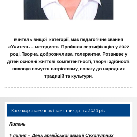
вчитель вищої категорії, має педагогічне звання
«Учитель – методист». Пройшла сертифікацію у 2022
році. Творча, доброзичлива, толерантна. Розвиває у
дітей основні життєві компетентності, творчі здібності,
виховує почуття патріотизму, повагу до народних
традицій та культури.
Календар знаменних і пам’ятних дат на 2026 рік
Липень
3 липня – День армійської авіації Сухопутних