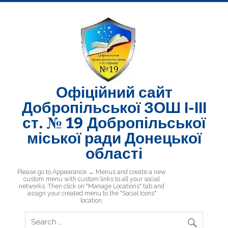
Skip
to
content
Офіційний сайт
Добропільської ЗОШ І-ІІІ
ст. № 19 Добропільської
міської ради Донецької
області
Добропільська ЗОШ № 19
Please go to Appearance → Menus and create a new
custom menu with custom links to all your social
networks. Then click on "Manage Locations" tab and
assign your created menu to the "Social Icons"
location.