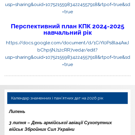
usp=sharing&ouid=107521559834224557918&rtpof=true&sd
=true
Перспективний план КПК 2024-2025
навчальний рік
https://docs.google.com/document/d/1CiYI0Ps8la4AwJ
bChp5NJ12cRR7ved4r/edit?
usp=sharing&ouid=107521559834224557918&rtpof=true&sd
=true
Календар знаменних і пам’ятних дат на 2026 рік
Липень
3 липня – День армійської авіації Сухопутних
військ Збройних Сил України