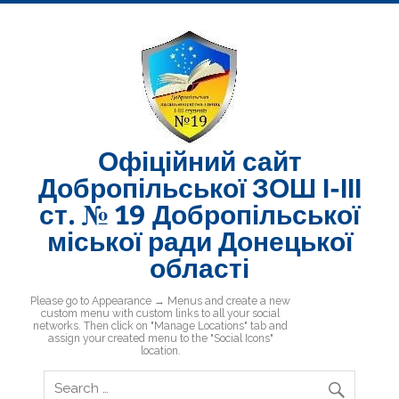
Skip
to
content
Офіційний сайт
Добропільської ЗОШ І-ІІІ
ст. № 19 Добропільської
міської ради Донецької
області
Добропільська ЗОШ № 19
Please go to Appearance → Menus and create a new
custom menu with custom links to all your social
networks. Then click on "Manage Locations" tab and
assign your created menu to the "Social Icons"
location.