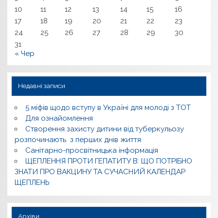
10
11
12
13
14
15
16
17
18
19
20
21
22
23
24
25
26
27
28
29
30
31
« Чер
Недавні записи
5 міфів щодо вступу в Україні для молоді з ТОТ
Для ознайомлення
Створення захисту дитини від туберкульозу
розпочинають з перших днів життя
Санітарно-просвітницька інформація
ЩЕПЛЕННЯ ПРОТИ ГЕПАТИТУ В: ЩО ПОТРІБНО
ЗНАТИ ПРО ВАКЦИНУ ТА СУЧАСНИЙ КАЛЕНДАР
ЩЕПЛЕНЬ
Архіви