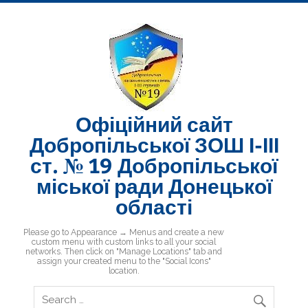
Skip
to
content
Офіційний сайт
Добропільської ЗОШ І-ІІІ
ст. № 19 Добропільської
міської ради Донецької
області
Добропільська ЗОШ № 19
Please go to Appearance → Menus and create a new
custom menu with custom links to all your social
networks. Then click on "Manage Locations" tab and
assign your created menu to the "Social Icons"
location.