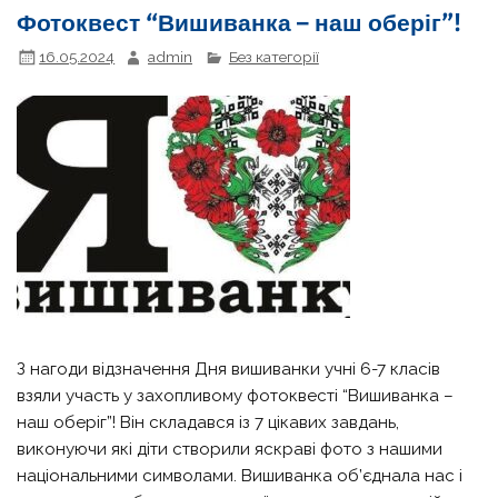
Фотоквест “Вишиванка – наш оберіг”!
16.05.2024
admin
Без категорії
З нагоди відзначення Дня вишиванки учні 6-7 класів
взяли участь у захопливому фотоквесті “Вишиванка –
наш оберіг”! Він складався із 7 цікавих завдань,
виконуючи які діти створили яскраві фото з нашими
національними символами. Вишиванка об’єднала нас і