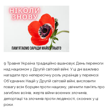
9 Травня Україна традиційно вшановує День перемоги
над нацизмом у Другій світовій війні. У ці дні важливо
нагадати про непересічну роль українців у перемозі
Об’єднаних Націй у Другій світовій війні, висловити
повагу всім борцям проти нацизму, увічнити пам’ять про
загиблих воїнів, жертв війни воєнних злочинів,
депортації та злочинів проти людяності, скоєних у ці
роки.