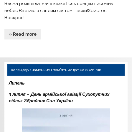
Весна розквітла, наче казка,І сяє сонцем височінь
небес.Вітаємо з світлим святом Пасхи!Христос
Воскрес!
» Read more
Календар знаменних і пам’ятних дат на 2026 рік
Липень
3 липня – День армійської авіації Сухопутних
військ Збройних Сил України