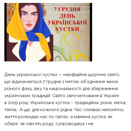
День української хустки — неофіційне щорічне свято,
що відзначається 7 грудня з метою об’єднання жінок
різного фаху, віку та національності для збереження
українських традицій. Свято започатковане в Україні
в 2019 році. Українська хустка – традиційна, різна, легка,
тепла… А ще, для кожного рідна. Час спливає непомітно,
життя розкидає нас по світах, а мамина хустка, як
оберіг, як пам`ять роду, супроводжує і не