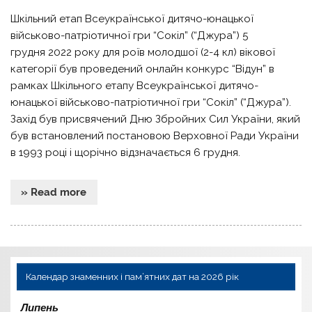
Шкільний етап Всеукраїнської дитячо-юнацької
військово-патріотичної гри “Сокіл” (“Джура”) 5
грудня 2022 року для роїв молодшої (2-4 кл) вікової
категорії був проведений онлайн конкурс “Відун” в
рамках Шкільного етапу Всеукраїнської дитячо-
юнацької військово-патріотичної гри “Сокіл” (“Джура”).
Захід був присвячений Дню Збройних Сил України, який
був встановлений постановою Верховної Ради України
в 1993 році і щорічно відзначається 6 грудня.
» Read more
Календар знаменних і пам’ятних дат на 2026 рік
Липень