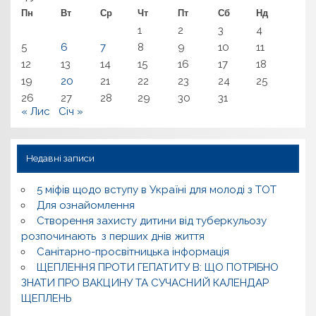
Пн
Вт
Ср
Чт
Пт
Сб
Нд
1
2
3
4
5
6
7
8
9
10
11
12
13
14
15
16
17
18
19
20
21
22
23
24
25
26
27
28
29
30
31
« Лис
Січ »
Недавні записи
5 міфів щодо вступу в Україні для молоді з ТОТ
Для ознайомлення
Створення захисту дитини від туберкульозу
розпочинають з перших днів життя
Санітарно-просвітницька інформація
ЩЕПЛЕННЯ ПРОТИ ГЕПАТИТУ В: ЩО ПОТРІБНО
ЗНАТИ ПРО ВАКЦИНУ ТА СУЧАСНИЙ КАЛЕНДАР
ЩЕПЛЕНЬ