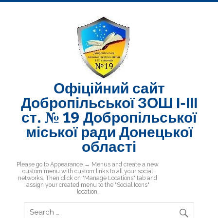
Skip
to
content
Офіційний сайт
Добропільської ЗОШ І-ІІІ
ст. № 19 Добропільської
міської ради Донецької
області
Добропільська ЗОШ № 19
Please go to Appearance → Menus and create a new
custom menu with custom links to all your social
networks. Then click on "Manage Locations" tab and
assign your created menu to the "Social Icons"
location.