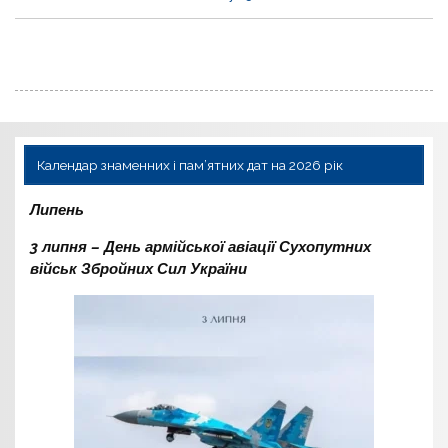
Календар знаменних і пам’ятних дат на 2026 рік
Липень
3 липня – День армійської авіації Сухопутних
військ Збройних Сил України