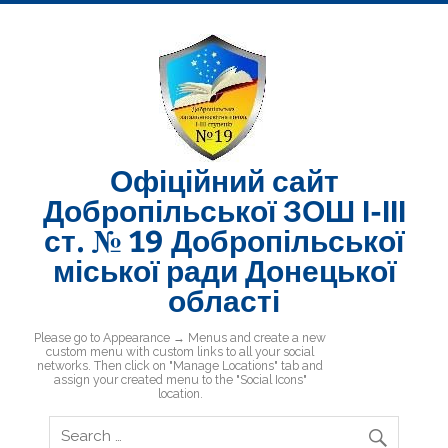
Skip
to
content
Офіційний сайт
Добропільської ЗОШ І-ІІІ
ст. № 19 Добропільської
міської ради Донецької
області
Добропільська ЗОШ № 19
Please go to Appearance → Menus and create a new
custom menu with custom links to all your social
networks. Then click on "Manage Locations" tab and
assign your created menu to the "Social Icons"
location.