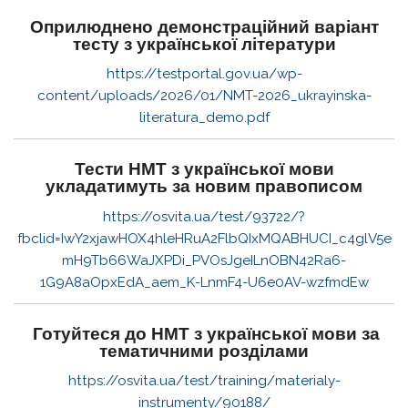
Оприлюднено демонстраційний варіант
тесту з української літератури
https://testportal.gov.ua/wp-
content/uploads/2026/01/NMT-2026_ukrayinska-
literatura_demo.pdf
Тести НМТ з української мови
укладатимуть за новим правописом
https://osvita.ua/test/93722/?
fbclid=IwY2xjawHOX4hleHRuA2FlbQIxMQABHUCI_c4glV5e
mH9Tb66WaJXPDi_PVOsJgeILnOBN42Ra6-
1G9A8aOpxEdA_aem_K-LnmF4-U6e0AV-wzfmdEw
Готуйтеся до НМТ з української мови за
тематичними розділами
https://osvita.ua/test/training/materialy-
instrumenty/90188/