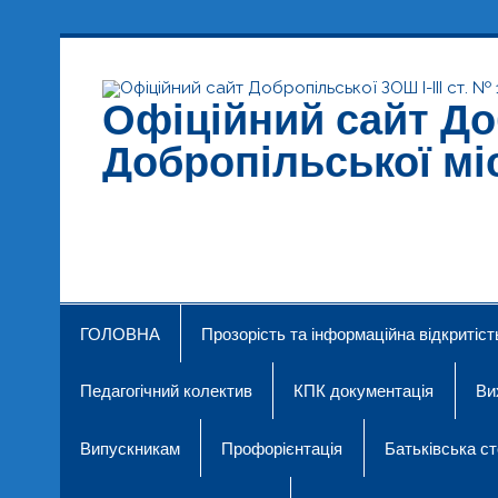
Skip
to
content
Офіційний сайт Доб
Добропільської мі
Добропільська ЗОШ № 19
ГОЛОВНА
Прозорість та інформаційна відкритіст
Педагогічний колектив
КПК документація
Ви
Випускникам
Профорієнтація
Батьківська ст