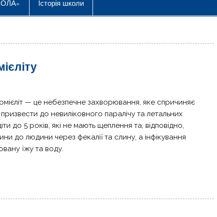
КОЛА»
Історія школи
мієліту
омієліт — це небезпечне захворювання, яке спричиняє
 призвести до невиліковного паралічу та летальних
ти до 5 років, які не мають щеплення та, відповідно,
дини до людини через фекалії та слину, а інфікування
овану їжу та воду.