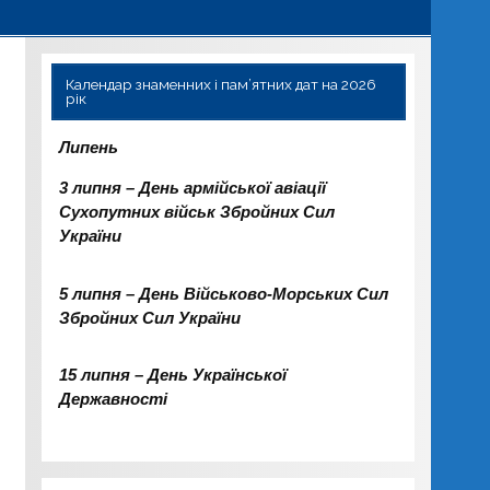
Календар знаменних і пам’ятних дат на 2026
рік
Липень
3 липня – День армійської авіації
Сухопутних військ Збройних Сил
України
5 липня – День Військово-Морських Сил
Збройних Сил України
15 липня – День Української
Державності