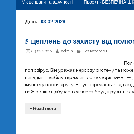
Місце шани та вдячності
Проєкт «БЕЗПЕЧНА Ш
День:
03.02.2026
5 щеплень до захисту від поліо
03.02.2026
admin
Без категорії
Полі
поліовірус. Він уражає нервову систему та може
випадків. Найбільш вразливі до захворювання — ді
імунітету проти вірусу. Вірус передається від лю
найчастіше відбувається через брудні руки, інфік
» Read more