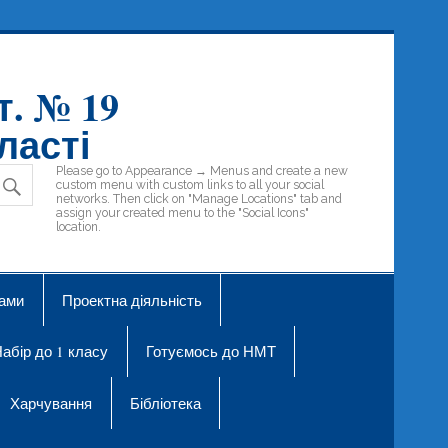
т. № 19
ласті
Please go to Appearance → Menus and create a new
custom menu with custom links to all your social
networks. Then click on "Manage Locations" tab and
assign your created menu to the "Social Icons"
location.
рами
Проектна діяльність
абір до 1 класу
Готуємось до НМТ
Харчування
Бібліотека