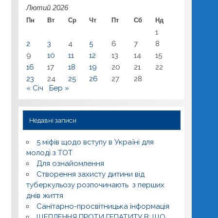
Лютий 2026
Пн
Вт
Ср
Чт
Пт
Сб
Нд
1
2
3
4
5
6
7
8
9
10
11
12
13
14
15
16
17
18
19
20
21
22
23
24
25
26
27
28
« Січ
Бер »
Недавні записи
5 міфів щодо вступу в Україні для
молоді з ТОТ
Для ознайомлення
Створення захисту дитини від
туберкульозу розпочинають з перших
днів життя
Санітарно-просвітницька інформація
ЩЕПЛЕННЯ ПРОТИ ГЕПАТИТУ В: ЩО