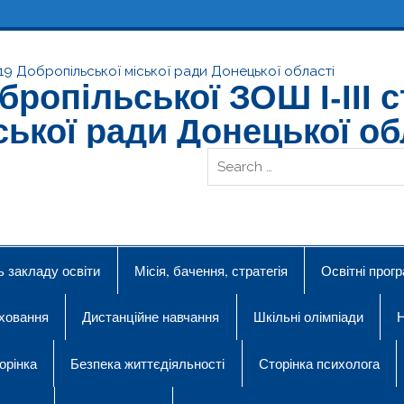
ропільської ЗОШ І-ІІІ с
ської ради Донецької об
ь закладу освіти
Місія, бачення, стратегія
Освітні прог
ховання
Дистанційне навчання
Шкільні олімпіади
Н
орінка
Безпека життєдіяльності
Сторінка психолога