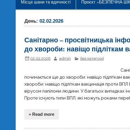
Місце шани та вдячності
Проєкт «БЕЗПЕЧНА Ш
День:
02.02.2026
Санітарно – просвітницька інф
до хвороби: навіщо підліткам 
02.02.2026
admin
Без категорії
Сані
починається ще до хвороби: навіщо підліткам ва
хвороби: навіщо підліткам вакцинація проти ВПЛ 
вірусом папіломи людини. У багатьох випадках і
Проте існують типи ВПЛ, які можуть роками пере
» Read more