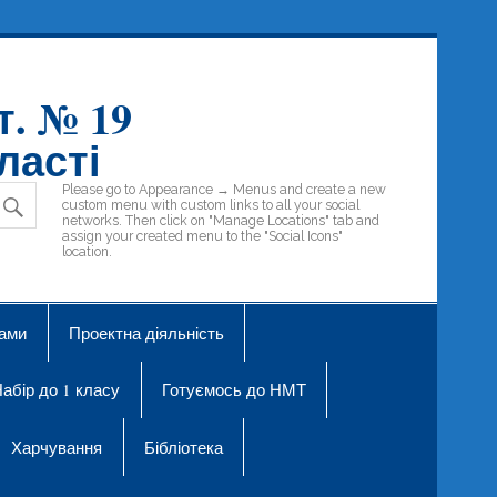
т. № 19
ласті
Please go to Appearance → Menus and create a new
custom menu with custom links to all your social
networks. Then click on "Manage Locations" tab and
assign your created menu to the "Social Icons"
location.
рами
Проектна діяльність
абір до 1 класу
Готуємось до НМТ
Харчування
Бібліотека