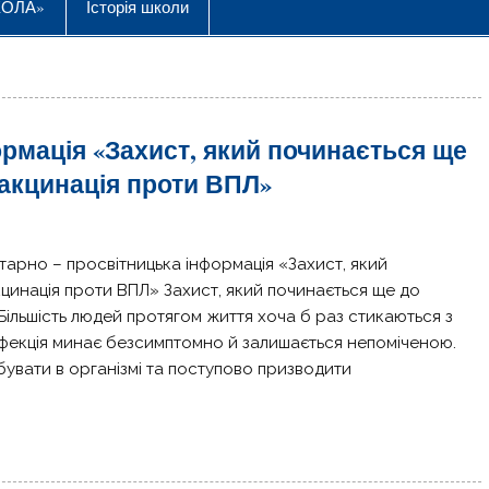
КОЛА»
Історія школи
ормація «Захист, який починається ще
вакцинація проти ВПЛ»
тарно – просвітницька інформація «Захист, який
кцинація проти ВПЛ» Захист, який починається ще до
Більшість людей протягом життя хоча б раз стикаються з
нфекція минає безсимптомно й залишається непоміченою.
бувати в організмі та поступово призводити