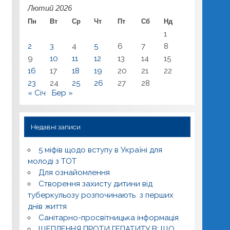
Лютий 2026
Пн
Вт
Ср
Чт
Пт
Сб
Нд
1
2
3
4
5
6
7
8
9
10
11
12
13
14
15
16
17
18
19
20
21
22
23
24
25
26
27
28
« Січ
Бер »
Недавні записи
5 міфів щодо вступу в Україні для
молоді з ТОТ
Для ознайомлення
Створення захисту дитини від
туберкульозу розпочинають з перших
днів життя
Санітарно-просвітницька інформація
ЩЕПЛЕННЯ ПРОТИ ГЕПАТИТУ В: ЩО