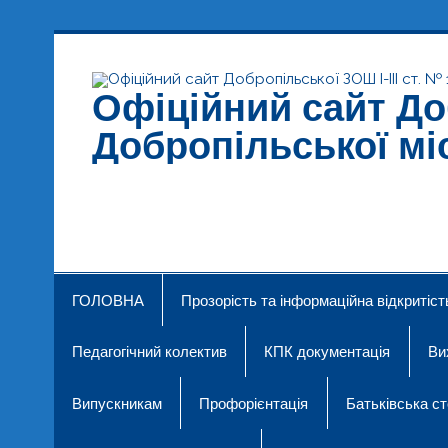
Skip
to
content
Офіційний сайт Доб
Добропільської мі
Добропільська ЗОШ № 19
ГОЛОВНА
Прозорість та інформаційна відкритіст
Педагогічний колектив
КПК документація
Ви
Випускникам
Профорієнтація
Батьківська ст