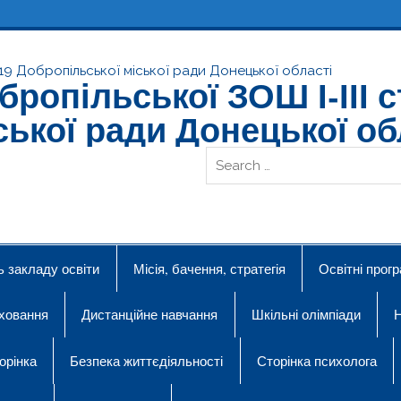
ропільської ЗОШ І-ІІІ с
ської ради Донецької об
ь закладу освіти
Місія, бачення, стратегія
Освітні прог
ховання
Дистанційне навчання
Шкільні олімпіади
Н
орінка
Безпека життєдіяльності
Сторінка психолога