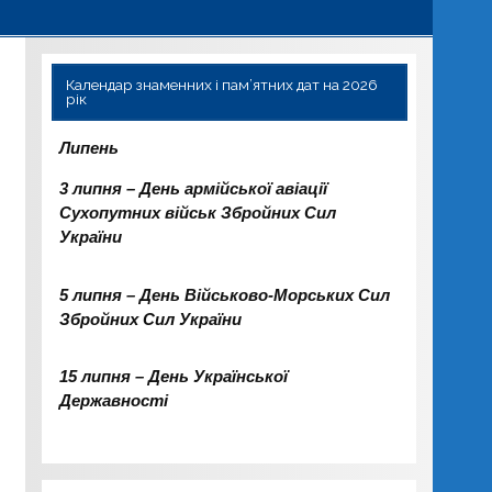
Календар знаменних і пам’ятних дат на 2026
рік
Липень
3 липня – День армійської авіації
Сухопутних військ Збройних Сил
України
5 липня – День Військово-Морських Сил
Збройних Сил України
15 липня – День Української
Державності