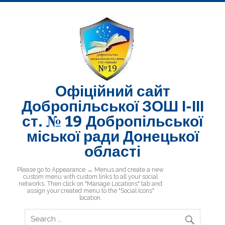
Skip
to
content
Офіційний сайт
Добропільської ЗОШ І-ІІІ
ст. № 19 Добропільської
міської ради Донецької
області
Добропільська ЗОШ № 19
Please go to Appearance → Menus and create a new
custom menu with custom links to all your social
networks. Then click on "Manage Locations" tab and
assign your created menu to the "Social Icons"
location.