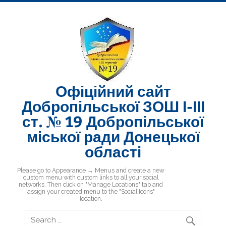
Skip
to
content
Офіційний сайт
Добропільської ЗОШ І-ІІІ
ст. № 19 Добропільської
міської ради Донецької
області
Добропільська ЗОШ № 19
Please go to Appearance → Menus and create a new
custom menu with custom links to all your social
networks. Then click on "Manage Locations" tab and
assign your created menu to the "Social Icons"
location.