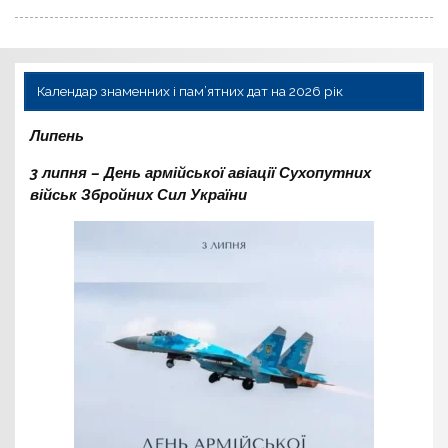
Календар знаменних і пам’ятних дат на 2026 рік
Липень
3 липня – День армійської авіації Сухопутних
військ Збройних Сил України