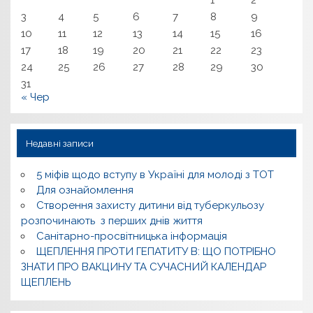
3
4
5
6
7
8
9
10
11
12
13
14
15
16
17
18
19
20
21
22
23
24
25
26
27
28
29
30
31
« Чер
Недавні записи
5 міфів щодо вступу в Україні для молоді з ТОТ
Для ознайомлення
Створення захисту дитини від туберкульозу
розпочинають з перших днів життя
Санітарно-просвітницька інформація
ЩЕПЛЕННЯ ПРОТИ ГЕПАТИТУ В: ЩО ПОТРІБНО
ЗНАТИ ПРО ВАКЦИНУ ТА СУЧАСНИЙ КАЛЕНДАР
ЩЕПЛЕНЬ