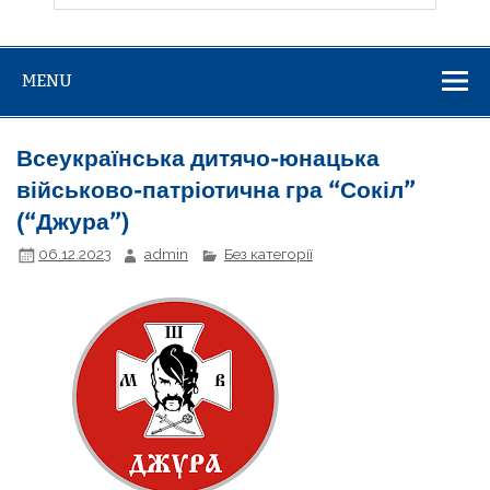
MENU
Всеукраїнська дитячо-юнацька
військово-патріотична гра “Сокіл”
(“Джура”)
06.12.2023
admin
Без категорії