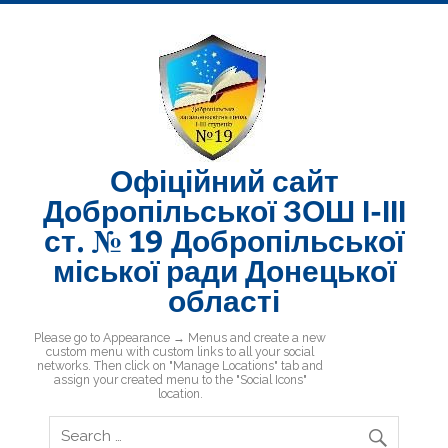
Skip
to
content
Офіційний сайт
Добропільської ЗОШ І-ІІІ
ст. № 19 Добропільської
міської ради Донецької
області
Добропільська ЗОШ № 19
Please go to Appearance → Menus and create a new
custom menu with custom links to all your social
networks. Then click on "Manage Locations" tab and
assign your created menu to the "Social Icons"
location.