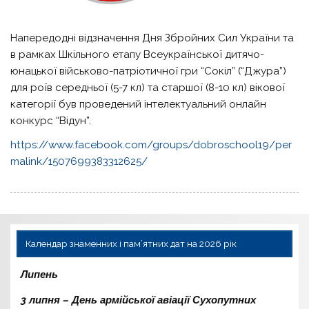
Напередодні відзначення Дня Збройних Сил України та
в рамках Шкільного етапу Всеукраїнської дитячо-
юнацької військово-патріотичної гри “Сокіл” (“Джура”)
для роїв середньої (5-7 кл) та старшої (8-10 кл) вікової
категорії був проведений інтелектуальний онлайн
конкурс “Відун”.
https://www.facebook.com/groups/dobroschool19/per
malink/1507699383312625/
Календар знаменних і пам’ятних дат на 2026 рік
Липень
3 липня – День армійської авіації Сухопутних