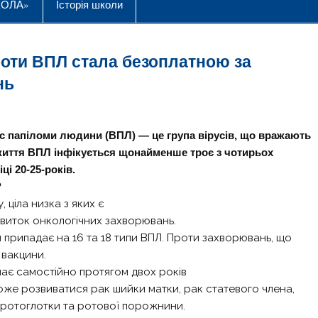
КОЛА»
Історія школи
проти ВПЛ стала безоплатною за
нь
с папіломи людини (ВПЛ) — це група вірусів, що вражають
життя ВПЛ інфікується щонайменше троє з чотирьох
ці 20-25-років.
?
, ціла низка з яких є
виток онкологічних захворювань.
 припадає на 16 та 18 типи ВПЛ. Проти захворювань, що
 вакцини.
инає самостійно протягом двох років
 може розвиватися рак шийки матки, рак статевого члена,
к ротоглотки та ротової порожнини.