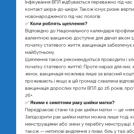
Інфікування ВПЛ відбувається переважно під час 
контакт шкіра-до-шкіри. Також існує ризик вертик
новонародженого під час пологів.
✅
Коли роблять щеплення?
Відповідно до Національного календаря профіла
валентною вакциною доступне для дівчат віком 12–
початку статевого життя, вакцинація забезпечує
майбутньому.
Щеплення також рекомендується проводити і хл
початку статевого життя). Проте наразі для них, як
жінок, вакцинація можлива лише за власний кошт
проживають і якщо в цій громаді схвалена відпо
вакцинація дорослих проти ВПЛ до 26 років, прот
26+.
✅
Якими є симптоми раку шийки матки?
Передракові стани та рак шийки матки — це «німий
Запідозрити рак шийки матки можна лише тоді, кол
менструаціями або зміни у перебігу менструації,
також — нетипові виділення з піхви, біль у тазі а