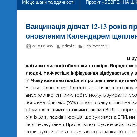
Місце шани та вдячності
Проєкт «БЕЗПЕЧНА Ш
Вакцинація дівчат 12-13 років 
оновленим Календарем щепле
20.01.2026
admin
Без категорії
Віру
клітини слизової
оболонки та шкіри. Впродовж 
людей. Найчастіше інфікування відбувається у ві
✅
Чому важливо подбати про щеплення дитини
На сьогодні відомо близько 200 типів цього вірусу
високоонкогенними, тобто можуть зумовити роз
Зокрема, близько 70% випадків раку шийки матки
обумовлені цими та іншими типами ВПЛ, створені
У 9 із 10 випадків інфекція, що зумовлена ВПЛ, м
після інфікування. Проте якщо вірус не зник, то
піхви, вульви, рак аноректальної ділянки або ра