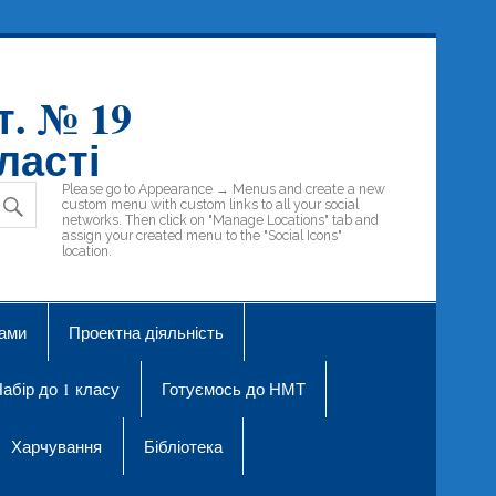
т. № 19
ласті
Please go to Appearance → Menus and create a new
custom menu with custom links to all your social
networks. Then click on "Manage Locations" tab and
assign your created menu to the "Social Icons"
location.
рами
Проектна діяльність
абір до 1 класу
Готуємось до НМТ
Харчування
Бібліотека