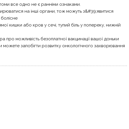
птоми все одно не є ранніми ознаками.
ширюватися на інші органи, тож можуть з&#39;явитися
 болісне
ї кишки або кров у сечі, тупий біль у попереку, нижній
тра про можливість безоплатної вакцинації вашої доньки
. Ви можете запобігти розвитку онкологічного захворювання