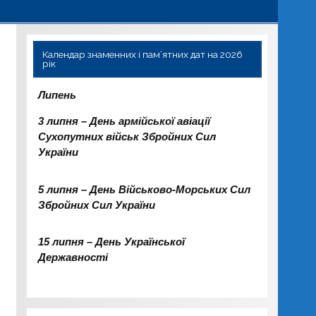
Календар знаменних і пам’ятних дат на 2026
рік
Липень
3 липня – День армійської авіації
Сухопутних військ Збройних Сил
України
5 липня – День Військово-Морських Сил
Збройних Сил України
15 липня – День Української
Державності