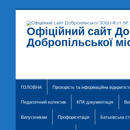
Skip
to
content
Офіційний сайт Доб
Добропільської мі
Добропільська ЗОШ № 19
ГОЛОВНА
Прозорість та інформаційна відкритіст
Педагогічний колектив
КПК документація
Ви
Випускникам
Профорієнтація
Батьківська ст