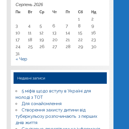
Серпень 2026
Пн
Вт
Ср
Чт
Пт
Сб
Нд
1
2
3
4
5
6
7
8
9
10
11
12
13
14
15
16
17
18
19
20
21
22
23
24
25
26
27
28
29
30
31
« Чер
Недавні записи
5 міфів щодо вступу в Україні для
молоді з ТОТ
Для ознайомлення
Створення захисту дитини від
туберкульозу розпочинають з перших
днів життя
Санітарно-просвітницька інформація