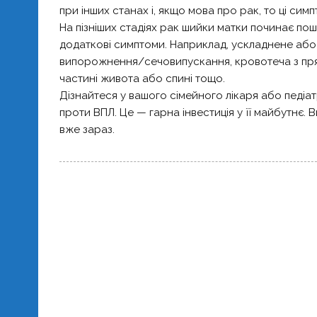
при інших станах і, якщо мова про рак, то ці сим
На пізніших стадіях рак шийки матки починає по
додаткові симптоми. Наприклад, ускладнене або
випорожнення/сечовипускання, кровотеча з прямо
частині живота або спині тощо.
Дізнайтеся у вашого сімейного лікаря або педіа
проти ВПЛ. Це — гарна інвестиція у її майбутнє
вже зараз.