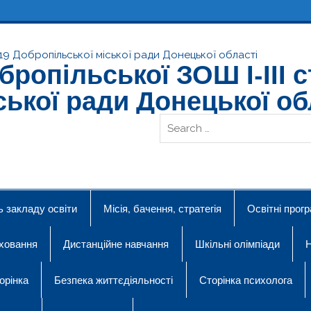
ропільської ЗОШ І-ІІІ с
ської ради Донецької об
ь закладу освіти
Місія, бачення, стратегія
Освітні прог
ховання
Дистанційне навчання
Шкільні олімпіади
Н
орінка
Безпека життєдіяльності
Сторінка психолога