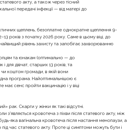
статевого акту, а також через тісний
альної передачі інфекції — від матері до
ктичних щеплень, безоплатне однократне щеплення 9-
13 років з початку 2026 року. Саме в цьому віці, до
 найвищий рівень захисту та запобігає захворюванню
опцям та юнакам (оптимально — до
 і для дівчат, старших 13 років, та
 чи коштом громади, в якій вони
відна програма. Найоптимальнішою є
е має сенс пройти вакцинацію і у віці
» рак. Скарги у жінки як такі відсутні.
и з’являється кровотеча з піхви після статевого акту, між
 будь-яка вагінальна кровотеча після настання менопаузи, а
бо під час статевого акту. Проте ці симптоми можуть бути і