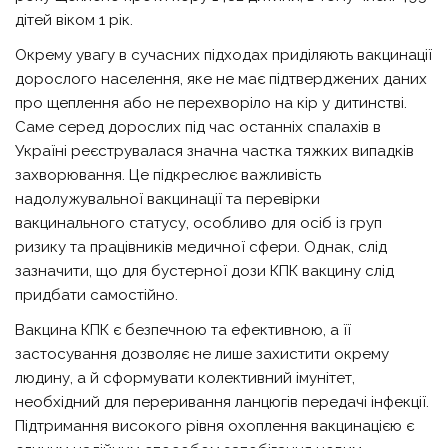
дітей віком 1 рік.
Окрему увагу в сучасних підходах приділяють вакцинації
дорослого населення, яке не має підтверджених даних
про щеплення або не перехворіло на кір у дитинстві.
Саме серед дорослих під час останніх спалахів в
Україні реєструвалася значна частка тяжких випадків
захворювання. Це підкреслює важливість
надолужувальної вакцинації та перевірки
вакцинального статусу, особливо для осіб із груп
ризику та працівників медичної сфери. Однак, слід
зазначити, що для бустерної дози КПК вакцину слід
придбати самостійно.
Вакцина КПК є безпечною та ефективною, а її
застосування дозволяє не лише захистити окрему
людину, а й сформувати колективний імунітет,
необхідний для переривання ланцюгів передачі інфекції.
Підтримання високого рівня охоплення вакцинацією є