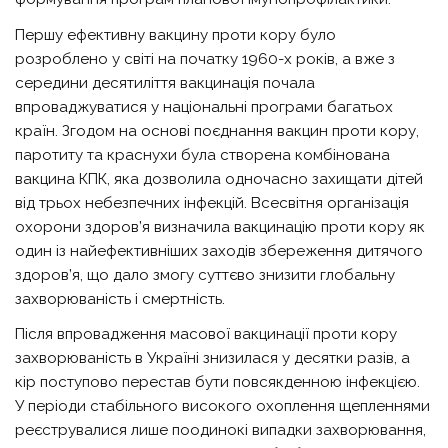
Першу ефективну вакцину проти кору було
розроблено у світі на початку 1960-х років, а вже з
середини десятиліття вакцинація почала
впроваджуватися у національні програми багатьох
країн. Згодом на основі поєднання вакцин проти кору,
паротиту та краснухи була створена комбінована
вакцина КПК, яка дозволила одночасно захищати дітей
від трьох небезпечних інфекцій. Всесвітня організація
охорони здоров’я визначила вакцинацію проти кору як
один із найефективніших заходів збереження дитячого
здоров’я, що дало змогу суттєво знизити глобальну
захворюваність і смертність.
Після впровадження масової вакцинації проти кору
захворюваність в Україні знизилася у десятки разів, а
кір поступово перестав бути повсякденною інфекцією.
У періоди стабільного високого охоплення щепленнями
реєструвалися лише поодинокі випадки захворювання,