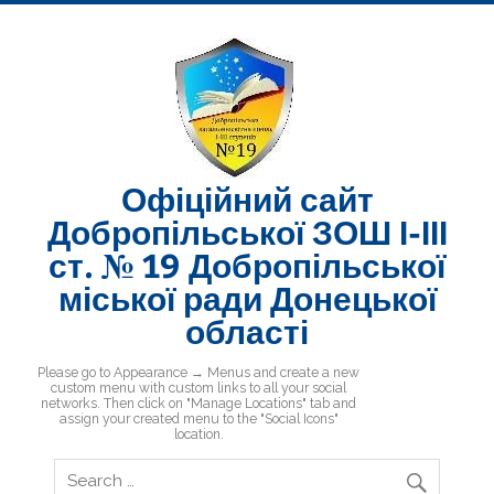
Skip
to
content
Офіційний сайт
Добропільської ЗОШ І-ІІІ
ст. № 19 Добропільської
міської ради Донецької
області
Добропільська ЗОШ № 19
Please go to Appearance → Menus and create a new
custom menu with custom links to all your social
networks. Then click on "Manage Locations" tab and
assign your created menu to the "Social Icons"
location.