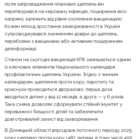
після запровадження планових щеплень він
перетворився на керовану інфекцію, поширення якої
напряму залежить від рівня охоплення вакцинацією.
Кожен епізод зростання захворюваності в Україні
супроводжувався зниженням довіри до щеплень,
перебоями з вакцинами або активним поширенням
дезінформації.
Станом на сьогодні вакцинація КПК залишається одним
із ключових елементів Національного календаря
профілактичних щеплень України. Згідно з чинним
календарем, щеплення проти кору, паротиту та
краснухи проводиться дворазово: перша доза
вводиться дитині у віці 12 місяців, а друга — у 6 років.
Така схема дозволяє сформувати стійкий імунітет у
переважної більшості дітей та забезпечити
довготривалий захист від захворювання.
В Донецькій області впродовж поточного періоду 2025
року щеплено проти кору 1482 дитини, в тому числі 495