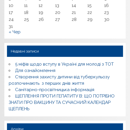
10
11
12
13
14
15
16
17
18
19
20
21
22
23
24
25
26
27
28
29
30
31
« Чер
Недавні записи
5 міфів щодо вступу в Україні для молоді з ТОТ
Для ознайомлення
Створення захисту дитини від туберкульозу
розпочинають з перших днів життя
Санітарно-просвітницька інформація
ЩЕПЛЕННЯ ПРОТИ ГЕПАТИТУ В: ЩО ПОТРІБНО
ЗНАТИ ПРО ВАКЦИНУ ТА СУЧАСНИЙ КАЛЕНДАР
ЩЕПЛЕНЬ
Архіви