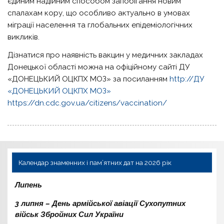
єдиним надійним способом запобігання новим
спалахам кору, що особливо актуально в умовах
міграції населення та глобальних епідеміологічних
викликів.
Дізнатися про наявність вакцин у медичних закладах
Донецької області можна на офіційному сайті ДУ
«ДОНЕЦЬКИЙ ОЦКПХ МОЗ» за посиланням
http://ДУ
«ДОНЕЦЬКИЙ ОЦКПХ МОЗ»
https://dn.cdc.gov.ua/citizens/vaccination/
Календар знаменних і пам’ятних дат на 2026 рік
Липень
3 липня – День армійської авіації Сухопутних
військ Збройних Сил України