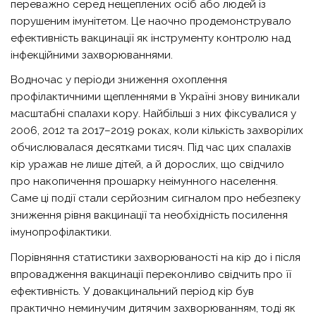
переважно серед нещеплених осіб або людей із
порушеним імунітетом. Це наочно продемонструвало
ефективність вакцинації як інструменту контролю над
інфекційними захворюваннями.
Водночас у періоди зниження охоплення
профілактичними щепленнями в Україні знову виникали
масштабні спалахи кору. Найбільші з них фіксувалися у
2006, 2012 та 2017–2019 роках, коли кількість захворілих
обчислювалася десятками тисяч. Під час цих спалахів
кір уражав не лише дітей, а й дорослих, що свідчило
про накопичення прошарку неімунного населення.
Саме ці події стали серйозним сигналом про небезпеку
зниження рівня вакцинації та необхідність посилення
імунопрофілактики.
Порівняння статистики захворюваності на кір до і після
впровадження вакцинації переконливо свідчить про її
ефективність. У довакцинальний період кір був
практично неминучим дитячим захворюванням, тоді як