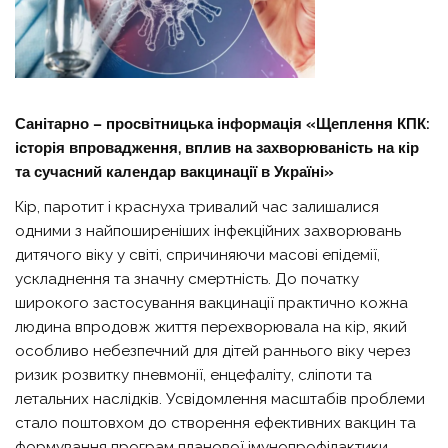
Санітарно – просвітницька інформація «Щеплення КПК:
історія впровадження, вплив на захворюваність на кір
та сучасний календар вакцинації в Україні»
Кір, паротит і краснуха тривалий час залишалися
одними з найпоширеніших інфекційних захворювань
дитячого віку у світі, спричиняючи масові епідемії,
ускладнення та значну смертність. До початку
широкого застосування вакцинації практично кожна
людина впродовж життя перехворювала на кір, який
особливо небезпечний для дітей раннього віку через
ризик розвитку пневмонії, енцефаліту, сліпоти та
летальних наслідків. Усвідомлення масштабів проблеми
стало поштовхом до створення ефективних вакцин та
формування програм планової імунопрофілактики.