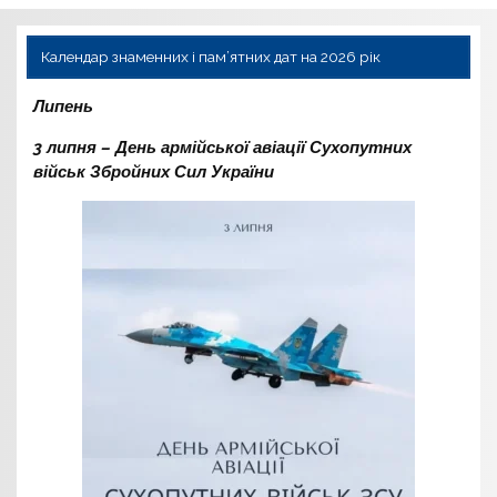
Календар знаменних і пам’ятних дат на 2026 рік
Липень
3 липня – День армійської авіації Сухопутних
військ Збройних Сил України