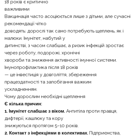
18 років є критично
важливими
Вакцинація часто асоціюється лише з дітьми, але сучасні
рекомендації чітко
доводять: дорослі так само потребують щеплень, як і
малюки. Імунітет, набутий у
дитинстві, з часом слабшає, а ризик інфекцій зростає
через роботу, подорожі, хронічні
хвороби та зниження активності імунної системи.
Імунопрофілактика після 18 років
— це інвестиція у довголіття, збереження
працездатності та запобігання важким
ускладненням.
Чому дорослим необхідні щеплення
Є кілька причин:
1. Імунітет слабшає з віком.
Антитіла проти правця,
дифтерії, кашлюку та кору
знижуються протягом 5–10 років.
2. Контакт з інфекціями в колективах.
Підприємства,