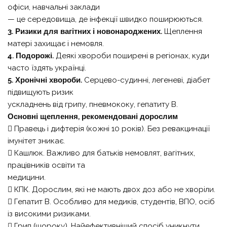
офіси, навчальні заклади
— це середовища, де інфекції швидко поширюються.
3. Ризики для вагітних і новонароджених.
Щеплення
матері захищає і немовля.
4. Подорожі.
Деякі хвороби поширені в регіонах, куди
часто їздять українці.
5. Хронічні хвороби.
Серцево-судинні, легеневі, діабет
підвищують ризик
ускладнень від грипу, пневмококу, гепатиту B.
Основні щеплення, рекомендовані дорослим
 Правець і дифтерія (кожні 10 років). Без ревакцинації
імунітет зникає.
 Кашлюк. Важливо для батьків немовлят, вагітних,
працівників освіти та
медицини.
 КПК. Дорослим, які не мають двох доз або не хворіли.
 Гепатит В. Особливо для медиків, студентів, ВПО, осіб
із високими ризиками.
 Грип (щороку). Найефективніший спосіб уникнути