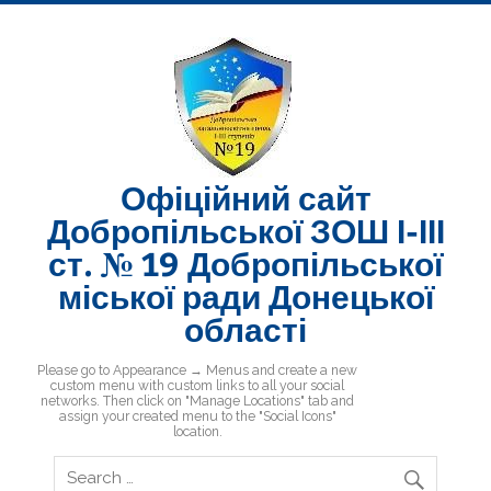
Skip
to
content
Офіційний сайт
Добропільської ЗОШ І-ІІІ
ст. № 19 Добропільської
міської ради Донецької
області
Добропільська ЗОШ № 19
Please go to Appearance → Menus and create a new
custom menu with custom links to all your social
networks. Then click on "Manage Locations" tab and
assign your created menu to the "Social Icons"
location.