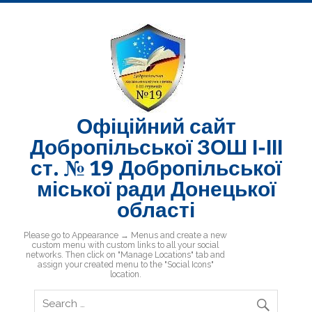
Skip
to
content
Офіційний сайт
Добропільської ЗОШ І-ІІІ
ст. № 19 Добропільської
міської ради Донецької
області
Добропільська ЗОШ № 19
Please go to Appearance → Menus and create a new
custom menu with custom links to all your social
networks. Then click on "Manage Locations" tab and
assign your created menu to the "Social Icons"
location.