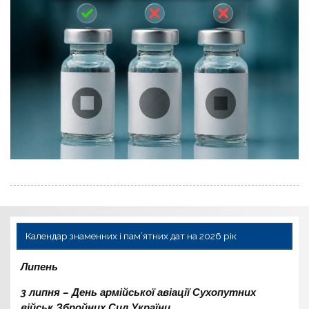
Календар знаменних і пам’ятних дат на 2026 рік
Липень
3 липня – День армійської авіації Сухопутних
військ Збройних Сил України