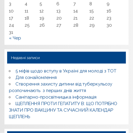
3
4
5
6
7
8
9
10
11
12
13
14
15
16
17
18
19
20
21
22
23
24
25
26
27
28
29
30
31
« Чер
Недавні записи
5 міфів щодо вступу в Україні для молоді з ТОТ
Для ознайомлення
Створення захисту дитини від туберкульозу
розпочинають з перших днів життя
Санітарно-просвітницька інформація
ЩЕПЛЕННЯ ПРОТИ ГЕПАТИТУ В: ЩО ПОТРІБНО
ЗНАТИ ПРО ВАКЦИНУ ТА СУЧАСНИЙ КАЛЕНДАР
ЩЕПЛЕНЬ