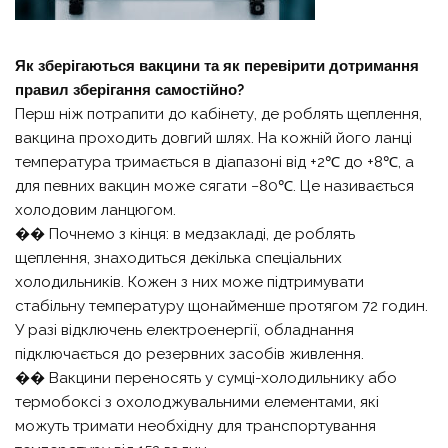
Як зберігаються вакцини та як перевірити дотримання
правил зберігання самостійно?
Перш ніж потрапити до кабінету, де роблять щеплення,
вакцина проходить довгий шлях. На кожній його ланці
температура тримається в діапазоні від +2℃ до +8℃, а
для певних вакцин може сягати −80℃. Це називається
холодовим ланцюгом.
�� Почнемо з кінця: в медзакладі, де роблять
щеплення, знаходиться декілька спеціальних
холодильників. Кожен з них може підтримувати
стабільну температуру щонайменше протягом 72 годин.
У разі відключень електроенергії, обладнання
підключається до резервних засобів живлення.
�� Вакцини переносять у сумці-холодильнику або
термобоксі з охолоджувальними елементами, які
можуть тримати необхідну для транспортування