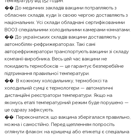
температуру від 152 годин.
�� До медичних закладів вакцини потрапляють з
обласних складів, куди їх своєю чергою доставляють з
національних. Усі склади обладнані сертифікованими
ВООЗ спеціальними холодильними камерами-кімнатами.
�� До українських складів вакцини доставляють у
автомобілях-рефрижераторах. Такі самі
авторефрижератори транспортують вакцини зі складу
компанії-виробника. Весь цей час вакцини не
покидають термобоксів — це гарантує безперебійне
підтримання правильної температури.
��️ В кожному холодильнику, термобоксі та
холодильній сумці є термологери — автоматичні
дистанційні реєстратори температури. Якщо на
якомусь етапі температурний режим буде порушено —
це одразу зафіксують.
�� Переконатися, що вакцина зберігалася правильно,
можна і самостійно. Перед щепленням попросіть
оглянути флакон: на кришечці або етикетці є спеціальна