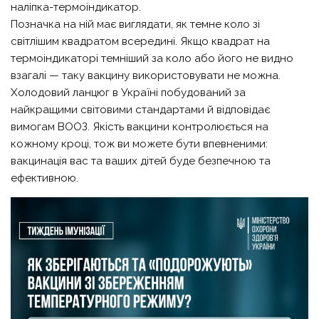
наліпка-термоіндикатор.
Позначка на ній має виглядати, як темне коло зі
світлішим квадратом всередині. Якщо квадрат на
термоіндикаторі темніший за коло або його не видно
взагалі — таку вакцину використовувати не можна.
Холодовий ланцюг в Україні побудований за
найкращими світовими стандартами й відповідає
вимогам ВООЗ. Якість вакцини контролюється на
кожному кроці, тож ви можете бути впевненими:
вакцинація вас та ваших дітей буде безпечною та
ефективною.