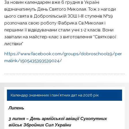
За новим календарем вже 6 грудня в Україні
відзначатимуть День Святого Миколая. Тож з нагоди
цього свята в Добропільській ЗОШ І-ІІІ ступенів №19
розпочала свою роботу Фабрика Св.Миколая і
першими її відвідувачами стали учні 1-2 класів. Вони
завітали на майстер-клас з виготовлення “Святкової
листівки”
https://www.facebook.com/groups/dobroschool19/per
malink/1505435393539024/
Календар знаменних і пам’ятних дат на 2026 рік
Липень
3 липня – День армійської авіації Сухопутних
військ Збройних Сил України