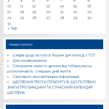
3
4
5
6
7
8
9
10
11
12
13
14
15
16
17
18
19
20
21
22
23
24
25
26
27
28
29
30
31
« Чер
Недавні записи
5 міфів щодо вступу в Україні для молоді з ТОТ
Для ознайомлення
Створення захисту дитини від туберкульозу
розпочинають з перших днів життя
Санітарно-просвітницька інформація
ЩЕПЛЕННЯ ПРОТИ ГЕПАТИТУ В: ЩО ПОТРІБНО
ЗНАТИ ПРО ВАКЦИНУ ТА СУЧАСНИЙ КАЛЕНДАР
ЩЕПЛЕНЬ