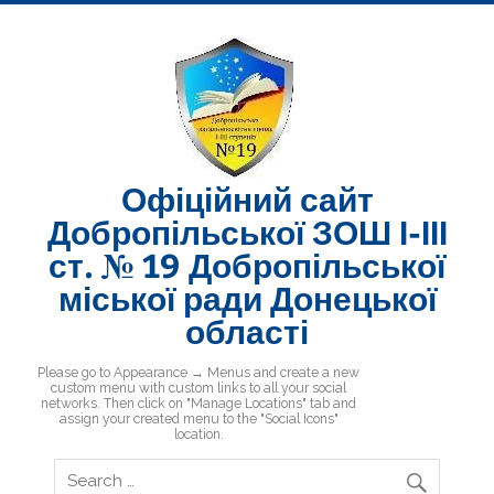
Skip
to
content
Офіційний сайт
Добропільської ЗОШ І-ІІІ
ст. № 19 Добропільської
міської ради Донецької
області
Добропільська ЗОШ № 19
Please go to Appearance → Menus and create a new
custom menu with custom links to all your social
networks. Then click on "Manage Locations" tab and
assign your created menu to the "Social Icons"
location.