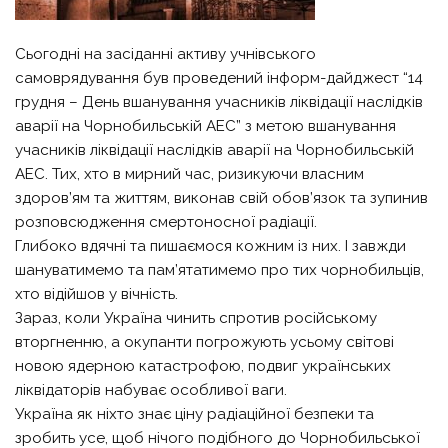
Сьогодні на засіданні активу учнівського
самоврядування був проведений інформ-дайджест “14
грудня – День вшанування учасників ліквідації наслідків
аварії на Чорнобильській АЕС” з метою вшанування
учасників ліквідації наслідків аварії на Чорнобильській
АЕС. Тих, хто в мирний час, ризикуючи власним
здоров’ям та життям, виконав свій обов’язок та зупинив
розповсюдження смертоносної радіації.
Глибоко вдячні та пишаємося кожним із них. І завжди
шануватимемо та пам’ятатимемо про тих чорнобильців,
хто відійшов у вічність.
Зараз, коли Україна чинить спротив російському
вторгненню, а окупанти погрожують усьому світові
новою ядерною катастрофою, подвиг українських
ліквідаторів набуває особливої ваги.
Україна як ніхто знає ціну радіаційної безпеки та
зробить усе, щоб нічого подібного до Чорнобильської