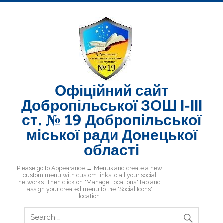
Skip
to
content
Офіційний сайт
Добропільської ЗОШ І-ІІІ
ст. № 19 Добропільської
міської ради Донецької
області
Добропільська ЗОШ № 19
Please go to Appearance → Menus and create a new
custom menu with custom links to all your social
networks. Then click on "Manage Locations" tab and
assign your created menu to the "Social Icons"
location.