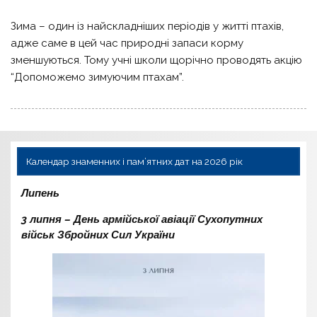
Зима – один із найскладніших періодів у житті птахів,
адже саме в цей час природні запаси корму
зменшуються. Тому учні школи щорічно проводять акцію
“Допоможемо зимуючим птахам”.
Календар знаменних і пам’ятних дат на 2026 рік
Липень
3 липня – День армійської авіації Сухопутних
військ Збройних Сил України