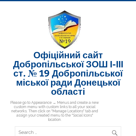
Skip
to
content
Офіційний сайт
Добропільської ЗОШ І-ІІІ
ст. № 19 Добропільської
міської ради Донецької
області
Добропільська ЗОШ № 19
Please go to Appearance → Menus and create a new
custom menu with custom links to all your social
networks. Then click on "Manage Locations" tab and
assign your created menu to the "Social Icons"
location.