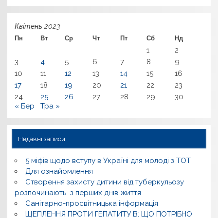
Квітень 2023
Пн
Вт
Ср
Чт
Пт
Сб
Нд
1
2
3
4
5
6
7
8
9
10
11
12
13
14
15
16
17
18
19
20
21
22
23
24
25
26
27
28
29
30
« Бер
Тра »
Недавні записи
5 міфів щодо вступу в Україні для молоді з ТОТ
Для ознайомлення
Створення захисту дитини від туберкульозу
розпочинають з перших днів життя
Санітарно-просвітницька інформація
ЩЕПЛЕННЯ ПРОТИ ГЕПАТИТУ В: ЩО ПОТРІБНО