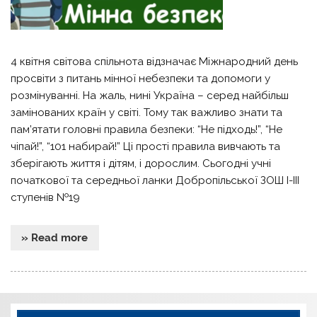
4 квітня світова спільнота відзначає Міжнародний день
просвіти з питань мінної небезпеки та допомоги у
розмінуванні. На жаль, нині Україна – серед найбільш
замінованих країн у світі. Тому так важливо знати та
пам’ятати головні правила безпеки: “Не підходь!”, “Не
чіпай!”, “101 набирай!” Ці прості правила вивчають та
зберігають життя і дітям, і дорослим. Сьогодні учні
початкової та середньої ланки Добропільської ЗОШ І-ІІІ
ступенів №19
» Read more