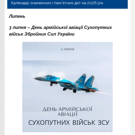
Календар знаменних і пам’ятних дат на 2026 рік
Липень
3 липня – День армійської авіації Сухопутних
військ Збройних Сил України