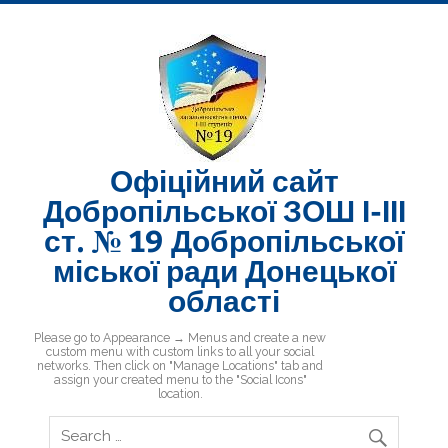
Skip
to
content
Офіційний сайт
Добропільської ЗОШ І-ІІІ
ст. № 19 Добропільської
міської ради Донецької
області
Добропільська ЗОШ № 19
Please go to Appearance → Menus and create a new
custom menu with custom links to all your social
networks. Then click on "Manage Locations" tab and
assign your created menu to the "Social Icons"
location.