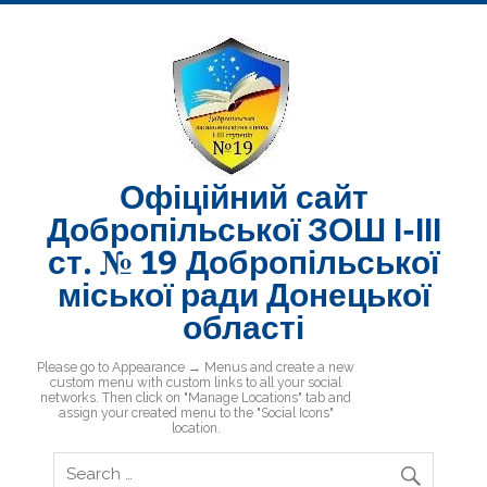
Skip
to
content
Офіційний сайт
Добропільської ЗОШ І-ІІІ
ст. № 19 Добропільської
міської ради Донецької
області
Добропільська ЗОШ № 19
Please go to Appearance → Menus and create a new
custom menu with custom links to all your social
networks. Then click on "Manage Locations" tab and
assign your created menu to the "Social Icons"
location.