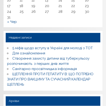
10
11
12
13
14
15
16
17
18
19
20
21
22
23
24
25
26
27
28
29
30
31
« Чер
Недавні записи
5 міфів щодо вступу в Україні для молоді з ТОТ
Для ознайомлення
Створення захисту дитини від туберкульозу
розпочинають з перших днів життя
Санітарно-просвітницька інформація
ЩЕПЛЕННЯ ПРОТИ ГЕПАТИТУ В: ЩО ПОТРІБНО
ЗНАТИ ПРО ВАКЦИНУ ТА СУЧАСНИЙ КАЛЕНДАР
ЩЕПЛЕНЬ
Архіви