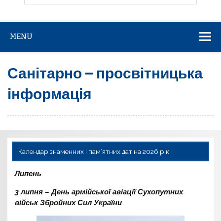
MENU
Санітарно – просвітницька
інформація
Календар знаменних і пам’ятних дат на 2026 рік
Липень
3 липня – День армійської авіації Сухопутних
військ Збройних Сил України