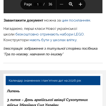
Завантажити документ
можна за
цим посиланням
.
Нагадаємо, перші класи Нової української
школи
безкоштовно отримають набори LEGO
.
Конструктори
мають бути у школах влітку
.
Ілюстрація: зображення з титульної сторінки посібника
“Гра по-новому, навчання по-іншому”
Календар знаменних і пам’ятних дат на 2026 рік
Липень
3 липня – День армійської авіації Сухопутних
військ Збройних Сил України