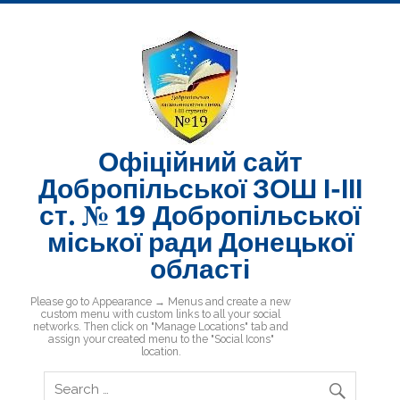
Skip
to
content
Офіційний сайт
Добропільської ЗОШ І-ІІІ
ст. № 19 Добропільської
міської ради Донецької
області
Добропільська ЗОШ № 19
Please go to Appearance → Menus and create a new
custom menu with custom links to all your social
networks. Then click on "Manage Locations" tab and
assign your created menu to the "Social Icons"
location.