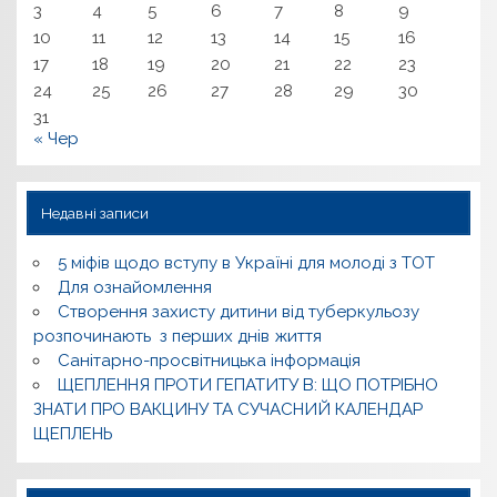
3
4
5
6
7
8
9
10
11
12
13
14
15
16
17
18
19
20
21
22
23
24
25
26
27
28
29
30
31
« Чер
Недавні записи
5 міфів щодо вступу в Україні для молоді з ТОТ
Для ознайомлення
Створення захисту дитини від туберкульозу
розпочинають з перших днів життя
Санітарно-просвітницька інформація
ЩЕПЛЕННЯ ПРОТИ ГЕПАТИТУ В: ЩО ПОТРІБНО
ЗНАТИ ПРО ВАКЦИНУ ТА СУЧАСНИЙ КАЛЕНДАР
ЩЕПЛЕНЬ